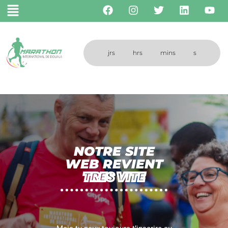
jrs
hrs
mins
s
NOTRE SITE
WEB REVIENT
TRES VITE